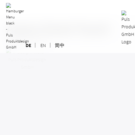
Skip
to
content
Axano Smart Touch
Dentsply Sirona
DE
EN
简中