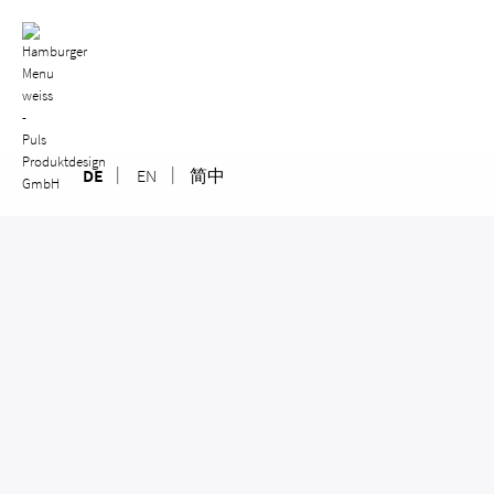
Skip
to
content
DE
EN
简中